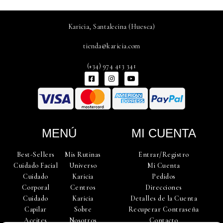
Karicia, Santalecina (Huesca)
tienda@karicia.com
(+34) 974 413 341
F
I
Y
a
n
o
c
s
u
e
t
t
b
a
u
o
g
b
o
r
e
k
a
-
m
MENÚ
MI CUENTA
s
q
u
Best-Sellers
Mis Rutinas
Entrar/Registro
a
r
Cuidado Facial
Universo
Mi Cuenta
e
Cuidado
Karicia
Pedidos
Corporal
Centros
Direcciones
Cuidado
Karicia
Detalles de la Cuenta
Capilar
Sobre
Recuperar Contraseña
Aceites
Nosotros
Contacto