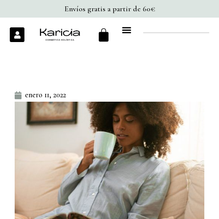
Ir
Envíos gratis a partir de 60€
al
Cart
U
contenido
s
e
r
enero 11, 2022