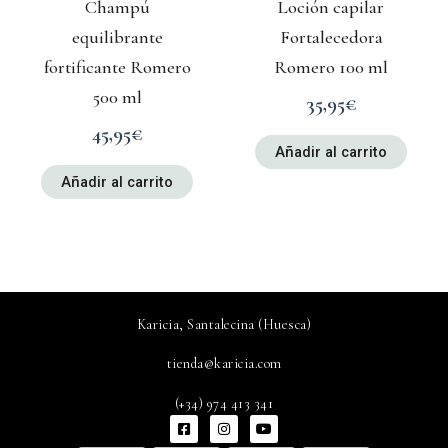
Champú
Loción capilar
equilibrante
Fortalecedora
fortificante Romero
Romero 100 ml
500 ml
35,95
€
45,95
€
Añadir al carrito
Añadir al carrito
Karicia, Santalecina (Huesca)
tienda@karicia.com
(+34) 974 413 341
F
I
Y
a
n
o