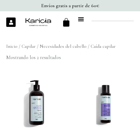
Ir
Envíos gratis a partir de 60€
al
Cart
U
contenido
s
e
r
Inicio
/
Capilar
/
Necesidades del cabello
/ Caída capilar
Mostrando los 2 resultados