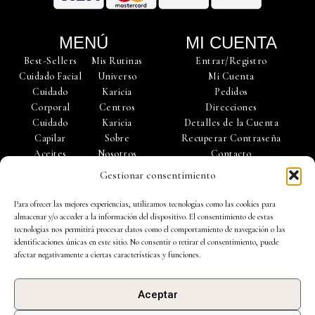
o
g
b
o
r
e
k
a
-
m
MENÚ
MI CUENTA
s
q
Best-Sellers
Mis Rutinas
Entrar/Registro
u
Cuidado Facial
Universo
Mi Cuenta
a
r
Cuidado
Karicia
Pedidos
e
Corporal
Centros
Direcciones
Cuidado
Karicia
Detalles de la Cuenta
Capilar
Sobre
Recuperar Contraseña
Aceites
Nosotros
Contacto
Esenciales
Trabaja con
Gestionar consentimiento
Accesorios
Nosotros
Para ofrecer las mejores experiencias, utilizamos tecnologías como las cookies para
almacenar y/o acceder a la información del dispositivo. El consentimiento de estas
tecnologías nos permitirá procesar datos como el comportamiento de navegación o las
identificaciones únicas en este sitio. No consentir o retirar el consentimiento, puede
afectar negativamente a ciertas características y funciones.
Política de Privacidad |
Política de Cookies
|
Aviso Legal
|
Aceptar
Condiciones de Uso |
Preguntas Frecuentes
| Ejercicio de derechos de