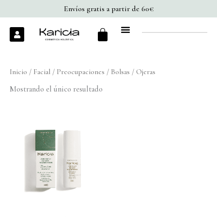
Ir
Envíos gratis a partir de 60€
al
Cart
U
contenido
s
e
r
Inicio
/
Facial
/
Preocupaciones
/ Bolsas / Ojeras
Mostrando el único resultado