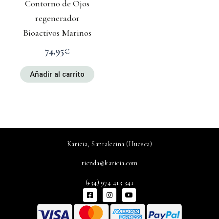
Contorno de Ojos
regenerador
Bioactivos Marinos
74,95
€
Añadir al carrito
Karicia, Santalecina (Huesca)
tienda@karicia.com
(+34) 974 413 341
F
I
Y
a
n
o
c
s
u
e
t
t
b
a
u