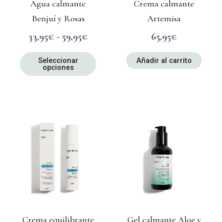
Agua calmante
Crema calmante
pueden
Benjuí y Rosas
Artemisa
elegir
en
33,95
€
-
59,95
€
65,95
€
la
página
Seleccionar
Añadir al carrito
opciones
de
producto
Crema equilibrante
Gel calmante Aloe y