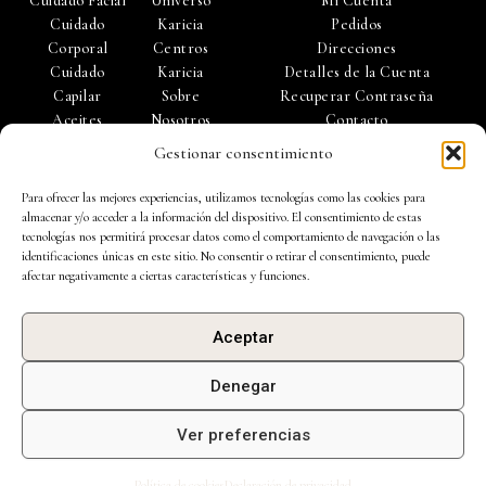
Cuidado Facial
Universo
Mi Cuenta
a
r
Cuidado
Karicia
Pedidos
e
Corporal
Centros
Direcciones
Cuidado
Karicia
Detalles de la Cuenta
Capilar
Sobre
Recuperar Contraseña
Aceites
Nosotros
Contacto
Esenciales
Trabaja con
Gestionar consentimiento
Accesorios
Nosotros
Para ofrecer las mejores experiencias, utilizamos tecnologías como las cookies para
almacenar y/o acceder a la información del dispositivo. El consentimiento de estas
tecnologías nos permitirá procesar datos como el comportamiento de navegación o las
identificaciones únicas en este sitio. No consentir o retirar el consentimiento, puede
afectar negativamente a ciertas características y funciones.
Política de Privacidad |
Política de Cookies
|
Aviso Legal
|
Aceptar
Condiciones de Uso |
Preguntas Frecuentes
| Ejercicio de derechos de
protección de datos
Denegar
BINDU 2013 SL Todos los derechos reservados.
Ver preferencias
Diseño web hecho por
Duoncreative
Política de cookies
Declaración de privacidad