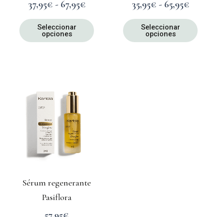
en
en
37,95
€
-
67,95
€
35,95
€
-
65,95
€
la
la
página
págin
Seleccionar
Seleccionar
opciones
opciones
de
de
producto
produ
Sérum regenerante
Pasiflora
57,95
€