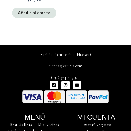
Añadir al carrito
Karicia, Santalecina (Huesca)
tienda@karicia.com
(+34) 974 413 341
F
I
Y
a
n
o
c
s
u
e
t
t
b
a
u
o
g
b
o
r
e
k
a
-
m
MENÚ
MI CUENTA
s
q
Best-Sellers
Mis Rutinas
Entrar/Registro
u