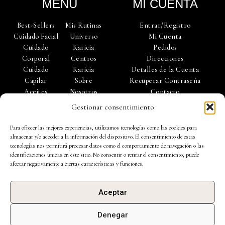
-
m
MENÚ
MI CUENTA
s
q
u
Best-Sellers
Mis Rutinas
Entrar/Registro
a
r
Cuidado Facial
Universo
Mi Cuenta
e
Cuidado
Karicia
Pedidos
Corporal
Centros
Direcciones
Cuidado
Karicia
Detalles de la Cuenta
Capilar
Sobre
Recuperar Contraseña
Aceites
Nosotros
Contacto
Esenciales
Trabaja con
Gestionar consentimiento
Accesorios
Nosotros
Para ofrecer las mejores experiencias, utilizamos tecnologías como las cookies para
almacenar y/o acceder a la información del dispositivo. El consentimiento de estas
tecnologías nos permitirá procesar datos como el comportamiento de navegación o las
identificaciones únicas en este sitio. No consentir o retirar el consentimiento, puede
afectar negativamente a ciertas características y funciones.
Política de Privacidad |
Política de Cookies
|
Aviso Legal
|
Aceptar
Condiciones de Uso |
Preguntas Frecuentes
| Ejercicio de derechos de
protección de datos
Denegar