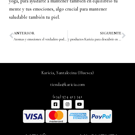
yoga, para ayudarte a mantener también en equilibrio tu
mente y tus emociones, algo crucial para mantener
saludable también tu piel.
ANTERIOR
SIGUIENTE
Prev
Nex
Aromas y emociones: el verdadero poder los Aceites esenciales
7 productos Karicia para descubrir en rebajas
Karicia, Santalecina (Huesca)
tienda@karicia.com
(+34) 974 413 341
F
I
Y
a
n
o
c
s
u
e
t
t
b
a
u
o
g
b
o
r
e
k
a