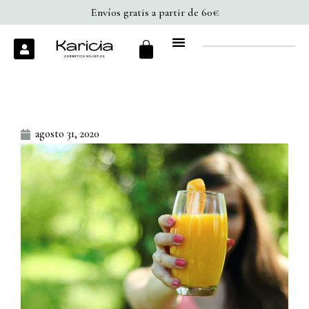
Ir
Envíos gratis a partir de 60€
al
Cart
U
contenido
s
e
r
agosto 31, 2020