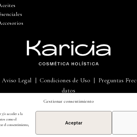
Aceites
Esenciales
Accesorios
|
Aviso Legal
|
Condiciones de Uso |
Preguntas Frec
datos
Gestionar consentimiento
BINDU 2013 SL Todos los derechos reservados.
 y/o acceder a la
atos como el
Aceptar
rar el consentimiento,
Diseño web hecho por
Duoncreative