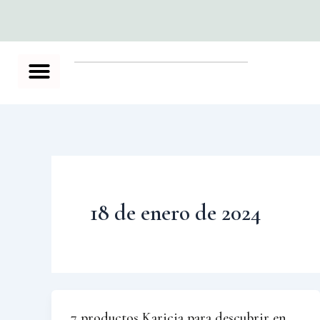
Ir
al
contenido
18 de enero de 2024
7 productos Karicia para descubrir en