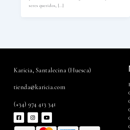
seres queridos, […]
Karicia, Santalecina (Huesca)
tienda@karicia.com
(+34) 974 413 341
F
I
Y
a
n
o
c
s
u