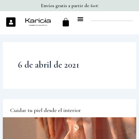
Ir
Envíos gratis a partir de 60€
al
Cart
U
contenido
s
e
r
6 de abril de 2021
Cuidar tu piel desde el interior