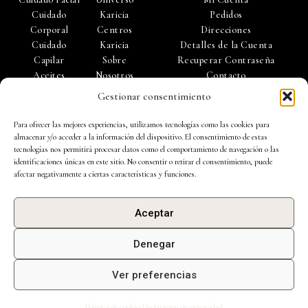
e
Cuidado
Karicia
Pedidos
Corporal
Centros
Direcciones
Cuidado
Karicia
Detalles de la Cuenta
Capilar
Sobre
Recuperar Contraseña
Aceites
Nosotros
Contacto
Esenciales
Trabaja con
Gestionar consentimiento
Accesorios
Nosotros
Para ofrecer las mejores experiencias, utilizamos tecnologías como las cookies para
almacenar y/o acceder a la información del dispositivo. El consentimiento de estas
tecnologías nos permitirá procesar datos como el comportamiento de navegación o las
identificaciones únicas en este sitio. No consentir o retirar el consentimiento, puede
afectar negativamente a ciertas características y funciones.
Política de Privacidad |
Política de Cookies
|
Aviso Legal
|
Aceptar
Condiciones de Uso |
Preguntas Frecuentes
| Ejercicio de derechos de
protección de datos
Denegar
BINDU 2013 SL Todos los derechos reservados.
Ver preferencias
Diseño web hecho por
Duoncreative
Política de cookies
Declaración de privacidad