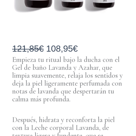
El
El
121,85
€
108,95
€
Empieza tu ritual bajo la ducha con el
precio
precio
Gel de baño Lavanda y Azahar, que
limpia suavemente, relaja los sentidos y
original
actual
deja la piel ligeramente perfumada con
era:
es:
notas de lavanda que despertarán tu
calma más profunda.
121,85€.
108,95€.
Después, hidrata y reconforta la piel
con la Leche corporal Lavanda, de
textura ligera y fundente, que se