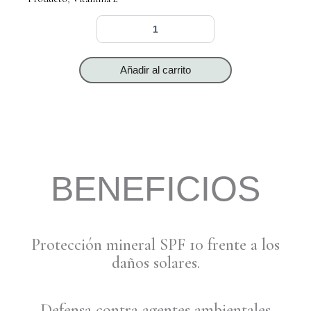
Crema
protectora
diaria
Caléndula
Añadir al carrito
FPS10
cantidad
BENEFICIOS
Protección mineral SPF 10 frente a los
daños solares.
Defensa contra agentes ambientales