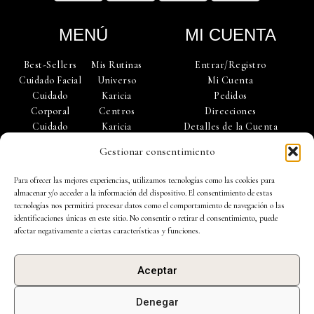
o
g
b
o
r
e
k
a
-
m
MENÚ
MI CUENTA
s
q
u
Best-Sellers
Mis Rutinas
Entrar/Registro
a
r
Cuidado Facial
Universo
Mi Cuenta
e
Cuidado
Karicia
Pedidos
Corporal
Centros
Direcciones
Cuidado
Karicia
Detalles de la Cuenta
Capilar
Sobre
Recuperar Contraseña
Gestionar consentimiento
Aceites
Nosotros
Contacto
Esenciales
Trabaja con
Para ofrecer las mejores experiencias, utilizamos tecnologías como las cookies para
Accesorios
Nosotros
almacenar y/o acceder a la información del dispositivo. El consentimiento de estas
tecnologías nos permitirá procesar datos como el comportamiento de navegación o las
identificaciones únicas en este sitio. No consentir o retirar el consentimiento, puede
afectar negativamente a ciertas características y funciones.
Aceptar
Política de Privacidad |
Política de Cookies
|
Aviso Legal
|
Denegar
Condiciones de Uso |
Preguntas Frecuentes
| Ejercicio de derechos de