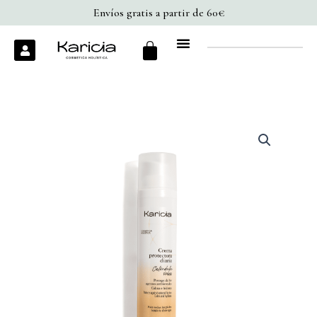
Caléndula
Ir
Envíos gratis a partir de 60€
FPS10
al
cantidad
Cart
U
contenido
s
e
r