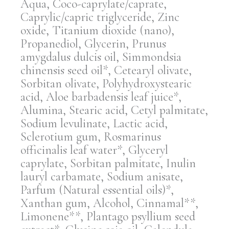
Aqua, Coco-caprylate/caprate,
Caprylic/capric triglyceride, Zinc
oxide, Titanium dioxide (nano),
Propanediol, Glycerin, Prunus
amygdalus dulcis oil, Simmondsia
chinensis seed oil*, Cetearyl olivate,
Sorbitan olivate, Polyhydroxystearic
acid, Aloe barbadensis leaf juice*,
Alumina, Stearic acid, Cetyl palmitate,
Sodium levulinate, Lactic acid,
Sclerotium gum, Rosmarinus
officinalis leaf water*, Glyceryl
caprylate, Sorbitan palmitate, Inulin
lauryl carbamate, Sodium anisate,
Parfum (Natural essential oils)*,
Xanthan gum, Alcohol, Cinnamal**,
Limonene**, Plantago psyllium seed