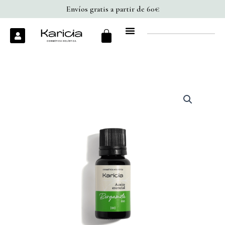
Ir
Envíos gratis a partir de 60€
al
Cart
U
contenido
s
e
r