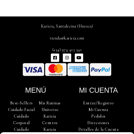
Karicia, Santalecina (Huesca)
tienda@karicia.com
(+34) 974 413 341
F
I
Y
a
n
o
c
s
u
e
t
t
b
a
u
o
g
b
o
r
e
k
a
-
m
MENÚ
MI CUENTA
s
q
u
Best-Sellers
Mis Rutinas
Entrar/Registro
a
r
Cuidado Facial
Universo
Mi Cuenta
e
Cuidado
Karicia
Pedidos
Corporal
Centros
Direcciones
Cuidado
Karicia
Detalles de la Cuenta