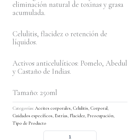
eliminación natural de toxinas y grasa
acumulada.
Celulitis, flacidez o retención de
líquidos.
Activos anticelulíticos: Pomelo, Abedul
y Castaño de Indias.
Tamaño: 250ml
Categorías:
Aceites corporales
,
Celulitis
,
Corporal
,
Cuidados específicos
,
Estrías
,
Flacidez
,
Preocupación
,
Tipo de Producto
Aceite
anticelulítico