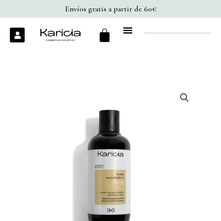
cantidad
Ir
Envíos gratis a partir de 60€
al
Cart
U
contenido
s
e
r