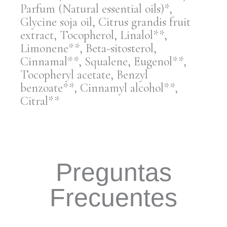
Parfum (Natural essential oils)*,
Glycine soja oil, Citrus grandis fruit
extract, Tocopherol, Linalol**,
Limonene**, Beta-sitosterol,
Cinnamal**, Squalene, Eugenol**,
Tocopheryl acetate, Benzyl
benzoate**, Cinnamyl alcohol**,
Citral**
Preguntas
Frecuentes