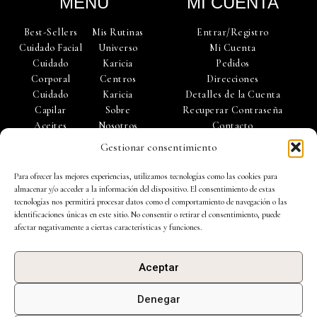
MENÚ
MI CUENTA
s
q
u
Best-Sellers
Mis Rutinas
Entrar/Registro
a
r
Cuidado Facial
Universo
Mi Cuenta
e
Cuidado
Karicia
Pedidos
Corporal
Centros
Direcciones
Cuidado
Karicia
Detalles de la Cuenta
Capilar
Sobre
Recuperar Contraseña
Aceites
Nosotros
Contacto
Esenciales
Trabaja con
Gestionar consentimiento
Accesorios
Nosotros
Para ofrecer las mejores experiencias, utilizamos tecnologías como las cookies para
almacenar y/o acceder a la información del dispositivo. El consentimiento de estas
tecnologías nos permitirá procesar datos como el comportamiento de navegación o las
identificaciones únicas en este sitio. No consentir o retirar el consentimiento, puede
afectar negativamente a ciertas características y funciones.
Política de Privacidad |
Política de Cookies
|
Aviso Legal
|
Aceptar
Condiciones de Uso |
Preguntas Frecuentes
| Ejercicio de derechos de
protección de datos
Denegar