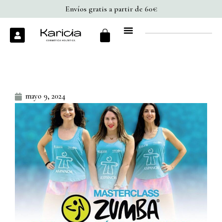
Ir
Envíos gratis a partir de 60€
al
Cart
U
contenido
s
e
r
mayo 9, 2024