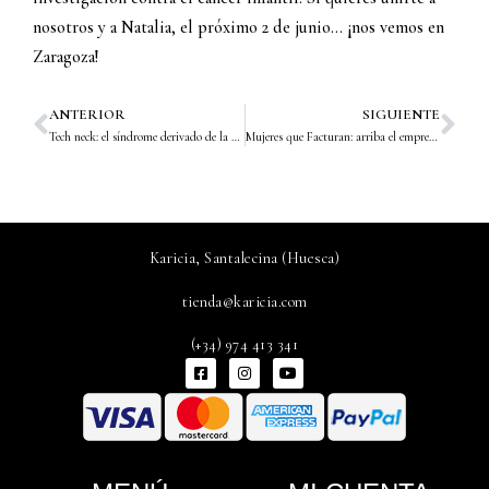
nosotros y a Natalia, el próximo 2 de junio… ¡nos vemos en
Zaragoza!
ANTERIOR
SIGUIENTE
Prev
Nex
Tech neck: el síndrome derivado de la tecnología que está haciendo estragos en la firmeza de tu mentón
Mujeres que Facturan: arriba el emprendimiento femenino
Karicia, Santalecina (Huesca)
tienda@karicia.com
(+34) 974 413 341
F
I
Y
a
n
o
c
s
u
e
t
t
b
a
u
o
g
b
o
r
e
k
a
-
m