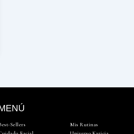
MENÚ
Best-Sellers
Mis Rutinas
Cuidado Facial
Universo Karicia