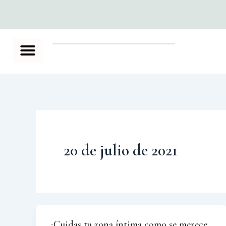
Ir
al
contenido
20 de julio de 2021
¿Cuidas tu zona íntima como se merece