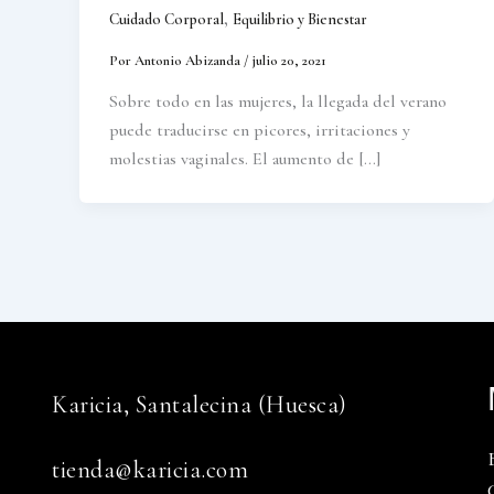
,
Cuidado Corporal
Equilibrio y Bienestar
Por
Antonio Abizanda
/
julio 20, 2021
Sobre todo en las mujeres, la llegada del verano
puede traducirse en picores, irritaciones y
molestias vaginales. El aumento de […]
Karicia, Santalecina (Huesca)
tienda@karicia.com