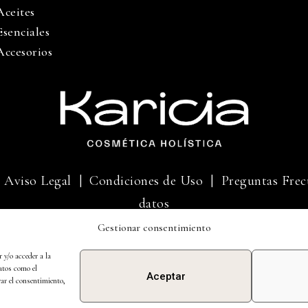
Aceites
Esenciales
Accesorios
|
Aviso Legal
|
Condiciones de Uso |
Preguntas Frec
datos
Gestionar consentimiento
BINDU 2013 SL Todos los derechos reservados.
 y/o acceder a la
atos como el
Aceptar
rar el consentimiento,
Diseño web hecho por
Duoncreative