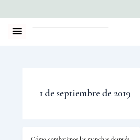
Ir
al
contenido
1 de septiembre de 2019
Cómo combatimos las manchas después